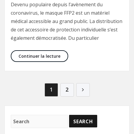
Devenu populaire depuis l’avènement du
coronavirus, le masque FFP2 est un matériel
médical accessible au grand public. La distribution
de cet accessoire de protection individuelle s’est
également démocratisée. Du particulier
Où acheter des masques de protect
Continuer la lecture
Navigation des articles
1
2